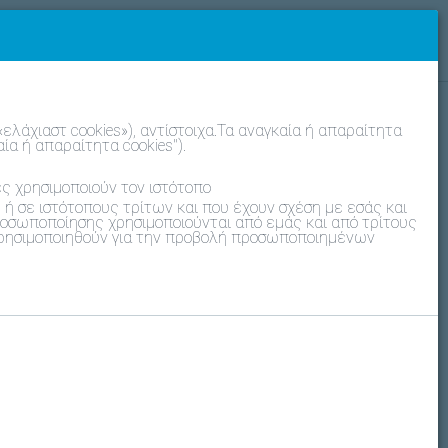
νικά
Πελάτης της Daikin
Είσοδος
ελάχιαστ cookies»), αντίστοιχα.Τα αναγκαία ή απαραίτητα
ία ή απαραίτητα cookies").
ς χρησιμοποιούν τον ιστότοπο
 ή σε ιστότοπους τρίτων και που έχουν σχέση με εσάς και
οσωποποίησης χρησιμοποιούνται από εμάς και από τρίτους
 χρησιμοποιηθούν για την προβολή προσωποποιημένων
ς