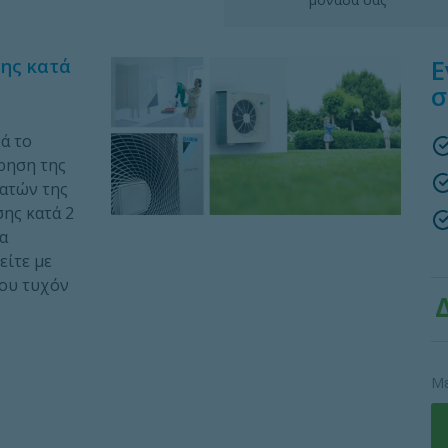
Ε
ης κατά
σ
ά το
ρηση της
γατών της
σης κατά 2
ια
είτε με
που τυχόν
Με