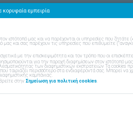
ε κορυφαία εμπειρία
Συχνές ερωτήσεις
Επικοινωνία
Ελλαδα - Ελλη
ον ιστότοπό μας και να παρέχονται οι υπηρεσίες που ζητάτε («
ό μας και σας παρέχουν τις υπηρεσίες που επιθυμείτε ("αναγκα
σχετικά με την επισκεψιμότητα και τον τρόπο που οι επισκέπτε
ρησιμοποιούνται για την παροχή διαφημίσεων στον ιστότοπό μας
λεσματικότητας των διαφημιστικών εκστρατειών Τα cookies πρ
 που ταιριάζει περισσότερο στα ενδιαφέροντά σας. Μπορεί να
ιαφημιστικής καμπάνιας.
 βρείτε στην
Σημείωση για πολιτική cookies
.
and By Me
 εύκολα και γρήγορα την εγγύηση της μονάδας σα