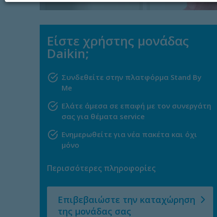
Είστε χρήστης μονάδας
Daikin;
Συνδεθείτε στην πλατφόρμα Stand By
Me
Ελάτε άμεσα σε επαφή με τον συνεργάτη
σας για θέματα service
Ενημερωθείτε για νέα πακέτα και όχι
μόνο
Περισσότερες πληροφορίες
Επιβεβαιώστε την καταχώρηση
της μονάδας σας